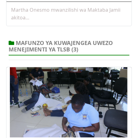
Martha Onesmo mwanzilishi wa Maktaba Jamii
akitoa...
MAFUNZO YA KUWAJENGEA UWEZO
MENEJIMENTI YA TLSB
(3)
25 Apr, 2025