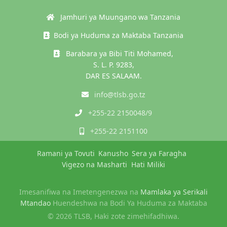
Jamhuri ya Muungano wa Tanzania
Bodi ya Huduma za Maktaba Tanzania
Barabara ya Bibi Titi Mohamed,
S. L. P. 9283,
DAR ES SALAAM.
info@tlsb.go.tz
+255-22 2150048/9
+255-22 2151100
Ramani ya Tovuti
Kanusho
Sera ya Faragha
Vigezo na Masharti
Hati Miliki
Imesanifiwa na Imetengenezwa na
Mamlaka ya Serikali
Mtandao
Huendeshwa na Bodi Ya Huduma za Maktaba
© 2026 TLSB, Haki zote zimehifadhiwa.