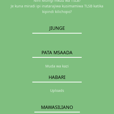
Nini Msingi mkuu wa TSLB?
Je kuna miradi ipi inatarajiwa kusimamiwa TLSB katika
kipindi kilichopo?
JIUNGE
PATA MSAADA
Muda wa kazi
HABARI
Uploads
MAWASILIANO