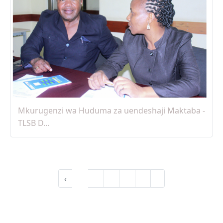
25 Apr, 2025
Mkurugenzi wa Huduma za uendeshaji Maktaba -
TLSB D...
‹
1
2
3
4
5
›
25 Apr, 2025