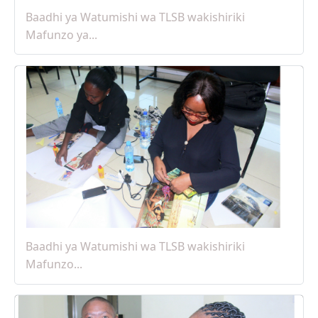
Baadhi ya Watumishi wa TLSB wakishiriki
Mafunzo ya...
25 Apr, 2025
Baadhi ya Watumishi wa TLSB wakishiriki
Mafunzo...