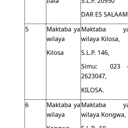
Ilala
S.L.P. 20950
DAR ES SALAAM
5
Maktaba ya
Maktaba y
wilaya
wilaya Kilosa,
Kilosa
S.L.P. 146,
Simu: 023 
2623047,
KILOSA.
6
Maktaba ya
Maktaba y
wilaya
wilaya Kongwa,