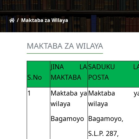
Maktaba za Wilaya
MAKTABA ZA WILAYA
JINA LA
SADUKU L
S.No
MAKTABA
POSTA
1
Maktaba ya
Maktaba y
wilaya
wilaya
Bagamoyo
Bagamoyo,
S.L.P. 287,