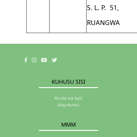
S. L. P. 51,
RUANGWA
KUHUSU SISI
Muda wa kazi
Majukumu
MMM