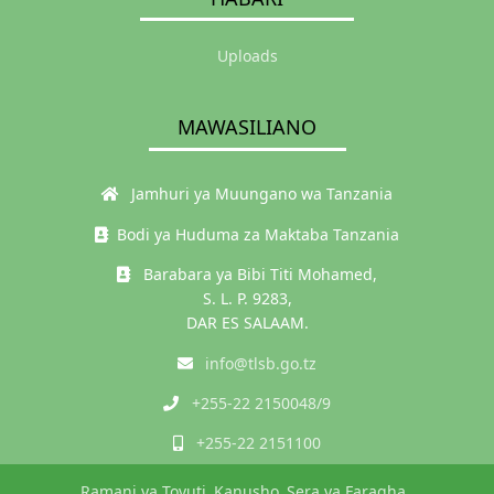
Uploads
MAWASILIANO
Jamhuri ya Muungano wa Tanzania
Bodi ya Huduma za Maktaba Tanzania
Barabara ya Bibi Titi Mohamed,
S. L. P. 9283,
DAR ES SALAAM.
info@tlsb.go.tz
+255-22 2150048/9
+255-22 2151100
Ramani ya Tovuti
Kanusho
Sera ya Faragha