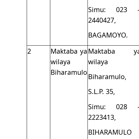
Simu: 023 
2440427,
BAGAMOYO.
2
Maktaba ya
Maktaba y
wilaya
wilaya
Biharamulo
Biharamulo,
S.L.P. 35,
Simu: 028 
2223413,
BIHARAMULO