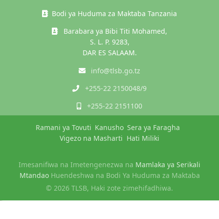
Bodi ya Huduma za Maktaba Tanzania
Barabara ya Bibi Titi Mohamed,
S. L. P. 9283,
DAR ES SALAAM.
info@tlsb.go.tz
+255-22 2150048/9
+255-22 2151100
Ramani ya Tovuti
Kanusho
Sera ya Faragha
Vigezo na Masharti
Hati Miliki
Imesanifiwa na Imetengenezwa na
Mamlaka ya Serikali
Mtandao
Huendeshwa na Bodi Ya Huduma za Maktaba
© 2026 TLSB, Haki zote zimehifadhiwa.
slot gacor